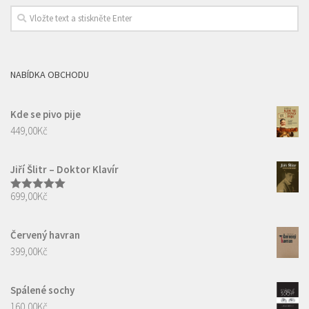
NABÍDKA OBCHODU
Kde se pivo pije
449,00
Kč
Jiří Šlitr – Doktor Klavír
699,00
Kč
Hodnocení
5.00
z 5
Červený havran
399,00
Kč
Spálené sochy
160,00
Kč