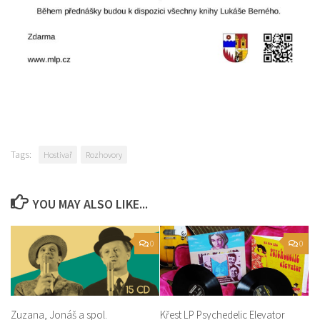
Tags:
Hostivař
Rozhovory
YOU MAY ALSO LIKE...
0
0
Zuzana, Jonáš a spol.
Křest LP Psychedelic Elevator