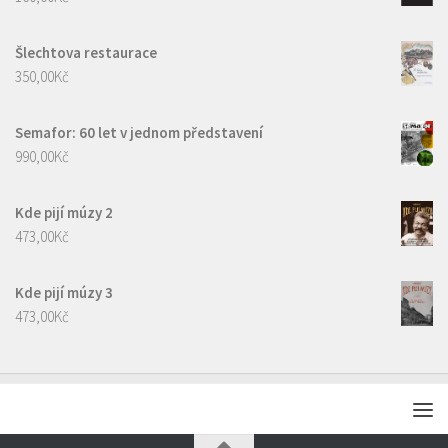
Šlechtova restaurace
350,00
Kč
Semafor: 60 let v jednom představení
990,00
Kč
Kde pijí múzy 2
473,00
Kč
Kde pijí múzy 3
473,00
Kč