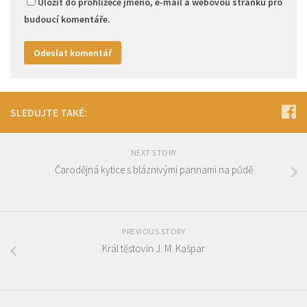
Uložit do prohlížeče jméno, e-mail a webovou stránku pro
budoucí komentáře.
SLEDUJTE TAKÉ:
NEXT STORY
Čarodějná kytice s bláznivými pannami na půdě
PREVIOUS STORY
Král těstovin J. M. Kašpar