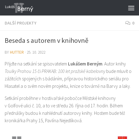
DALŠÍ PROJEKTY
0
Beseda s autorem v knihovně
BY
HUTTER
·
25. 10. 2022
Přijďte na setkání se spisovatelem
Lukášem Berným
. Autor knihy
Toulky Prahou 15
či
PRAKAB: 100 let pražské kabelovny
bude mluvit o
zážitcích spojených s bádáním, přípravou historického seriálu pro
Hlasatel a o svém novém projektu, knize o továrně na Barvy a laky.
Setkání proběhne v hostivařské pobočce Městské knihovny
v Golfové ulici č. 10, a to ve středu 26. října od 17. hodin. Během
přednášky budou k nahlédnutí autorovy knihy. Hostem bude též
kronikářka Prahy 15, Pavlína Nejedlíková.